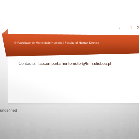
←
1
© Faculdade de Motricidade Humana | Faculty of Human Kinetics
Contacto:
labcomportamentomotor@fmh.ulisboa.pt
undefined