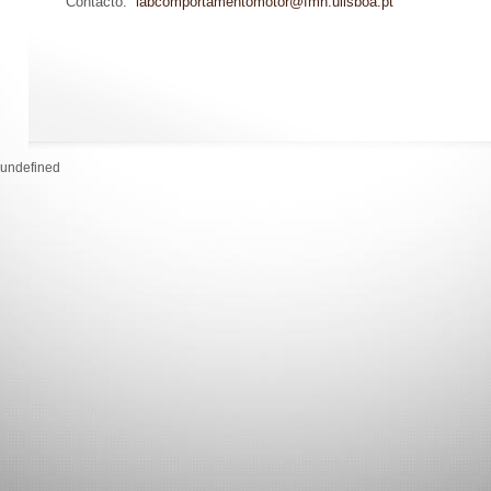
Contacto:
labcomportamentomotor@fmh.ulisboa.pt
undefined